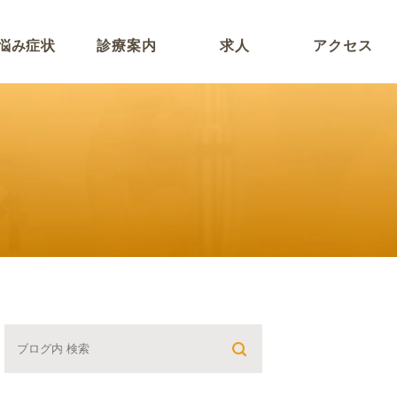
悩み症状
診療案内
求人
アクセス
一般眼科
眼瞼けいれん自己診断
緑内障
白内障
黄斑変性症